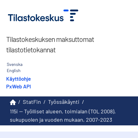
Tilastokeskuksen maksuttomat
tilastotietokannat
Svenska
English
Käyttöohje
PxWeb API
/
StatFin
/
Työssäkäynti
/
115i -- Työlliset alueen, toimialan (TOL 2008),
sukupuolen ja vuoden mukaan, 2007-2023