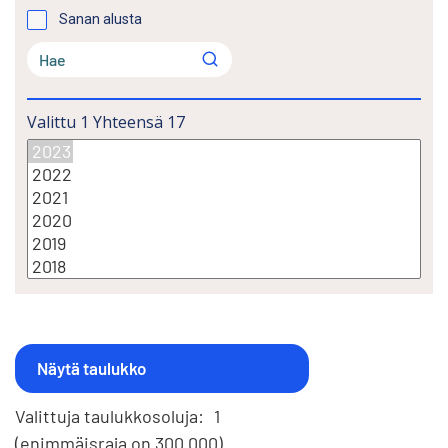
Sanan alusta
Valittu
1
Yhteensä
17
Valittuja taulukkosoluja:
1
(enimmäisraja on 300 000)