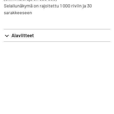
Selailunäkymä on rajoitettu 1 000 riviin ja 30
sarakkeeseen
Alaviitteet
info@stat.fi
|
tietokannat@stat.fi