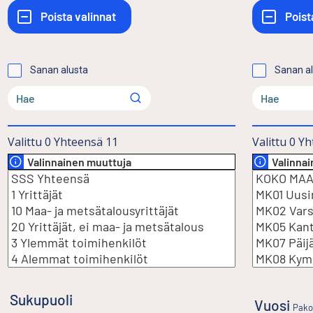
Sanan alusta
Sanan a
Valittu
0
Yhteensä
11
Valittu
0
Yh
Valinnainen muuttuja
Valinna
Sukupuoli
Vuosi
Pako