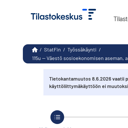
Tilas
/
StatFin
/
Työssäkäynti
/
115u -- Väestö sosioekonomisen aseman, a
Tietokantamuutos 8.6.2026 vaatii p
käyttöliittymäkäyttöön ei muutok