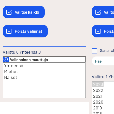
Sanan a
Valittu
0
Yhteensä
3
Valinnainen muuttuja
Valittu
1
Yh