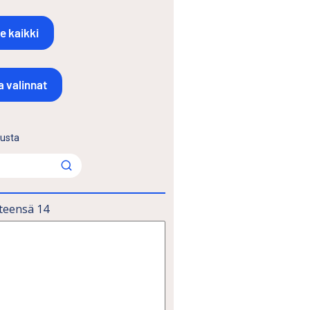
lusta
teensä
14