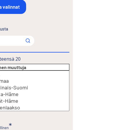
lusta
teensä
20
inen muuttuja
llinen