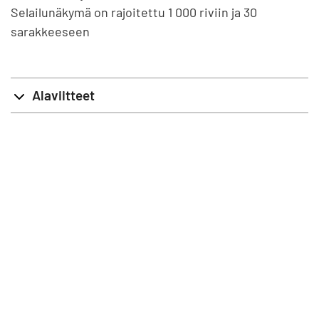
Selailunäkymä on rajoitettu 1 000 riviin ja 30
sarakkeeseen
Alaviitteet
info@stat.fi
|
tietokannat@stat.fi