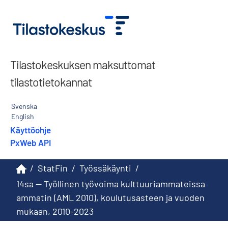
Tilastokeskuksen maksuttomat
tilastotietokannat
Svenska
English
Käyttöohje
PxWeb API
/
StatFin
/
Työssäkäynti
/
14sa -- Työllinen työvoima kulttuuriammateissa
ammatin (AML 2010), koulutusasteen ja vuoden
mukaan, 2010-2023